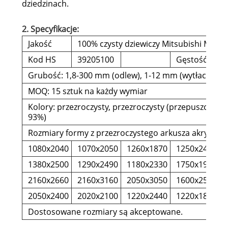
dziedzinach.
2. Specyfikacje:
Jakość
100% czysty dziewiczy Mitsubishi MMA
Kod HS
39205100
Gęstość
Grubość: 1,8-300 mm (odlew), 1-12 mm (wytłaczany)
MOQ: 15 sztuk na każdy wymiar
Kolory: przezroczysty, przezroczysty (przepuszczal
93%)
Rozmiary formy z przezroczystego arkusza akrylow
1080x2040
1070x2050
1260x1870
1250x2470
1380x2500
1290x2490
1180x2330
1750x1950
2160x2660
2160x3160
2050x3050
1600x2560
2050x2400
2020x2100
1220x2440
1220x1830
Dostosowane rozmiary są akceptowane.