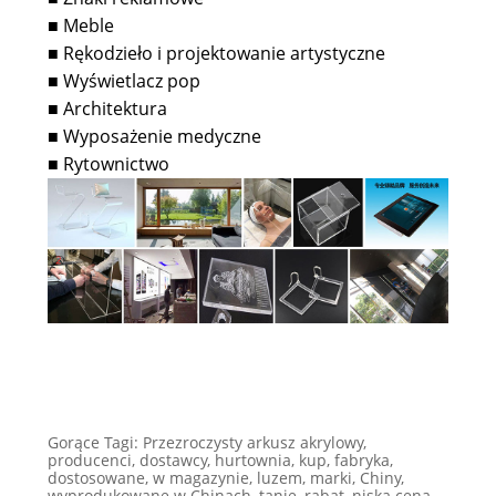
Meble
■
Rękodzieło i projektowanie artystyczne
■
Wyświetlacz pop
■
Architektura
■
Wyposażenie medyczne
■
Rytownictwo
■
Gorące Tagi: Przezroczysty arkusz akrylowy,
producenci, dostawcy, hurtownia, kup, fabryka,
dostosowane, w magazynie, luzem, marki, Chiny,
wyprodukowane w Chinach, tanie, rabat, niska cena,