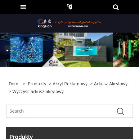
Dom
>
Produkty
>
Akryl Reklamowy
>
Arkusz Akrylowy
> Wyczyść arkusz akrylowy
Produkty