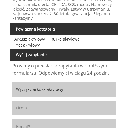
cena, cennik, oferta, CE, FDA, SGS, moda , Najnowszy,
Jakość, Zaawansowany, Trwały, Łatwy w utrzymaniu,
Najnowsza sprzedaż, 30-letnia gwarancja, Elegancki,
Fantazyjny
Powiązana kategoria
Arkusz akrylowy
Rurka akrylowa
Pręt akrylowy
Wyślij zapytanie
Prosimy o przesłanie zapytania w poniższym
formularzu. Odpowiemy ci w ciągu 24 godzin.