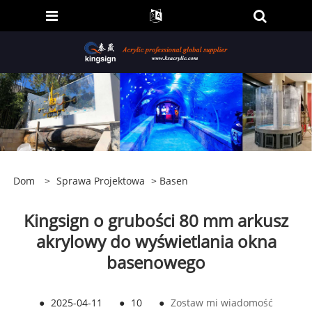
Dom
>
Sprawa Projektowa
>
Basen
Kingsign o grubości 80 mm arkusz
akrylowy do wyświetlania okna
basenowego
●
2025-04-11
●
10
●
Zostaw mi wiadomość